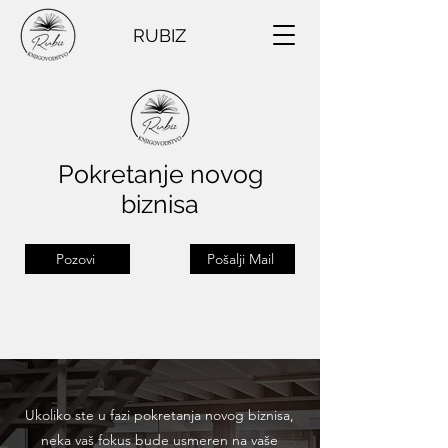
RUBIZ
Pokretanje novog
biznisa
Pozovi
Pošalji Mail
Ukoliko ste u fazi pokretanja novog biznisa,
neka vaš fokus bude usmeren na vaše