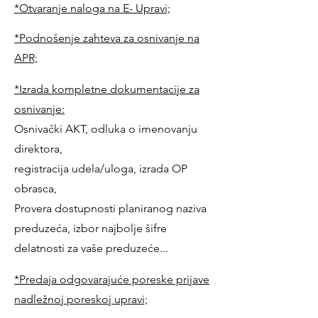
*Otvaranje naloga na E- Upravi;
*Podnošenje zahteva za osnivanje na
APR;
*Izrada kompletne dokumentacije za
osnivanje:
Osnivački AKT, odluka o imenovanju
direktora,
registracija udela/uloga, izrada OP
obrasca,
Provera dostupnosti planiranog naziva
preduzeća, izbor najbolje šifre
delatnosti za vaše preduzeće...
*Predaja odgovarajuće poreske prijave
nadležnoj
poreskoj upravi;