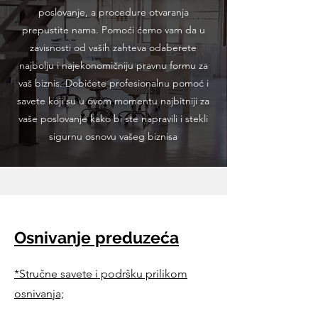
poslovanje, a procedure otvaranja
prepustite nama. Pomoći ćemo vam da u
zavisnosti od vaših zahteva odaberete
najbolju i najekonomičniju pravnu formu za
vaš biznis. Dobićete profesionalnu pomoć i
savete koji su u ovom momentu najbitniji za
vaše poslovanje kako bi ste napravili i stekli
sigurnu osnovu vašeg biznisa
Osnivanje preduzeća
*Stručne savete i podršku prilikom
osnivanja;