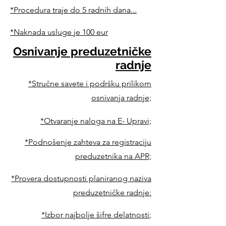
*Procedura traje do 5 radnih dana...
*Naknada usluge je 100 eur
Osnivanje preduzetničke
radnje
*Stručne savete i podršku prilikom
osnivanja radnje;
*Otvaranje naloga na E- Upravi;
*Podnošenje zahteva za registraciju
preduzetnika na APR;
*Provera dostupnosti planiranog naziva
preduzetničke radnje:
*Izbor najbolje šifre delatnosti
;